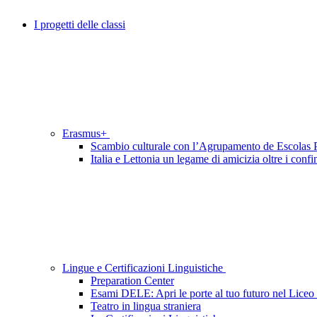
I progetti delle classi
Erasmus+
Scambio culturale con l’Agrupamento de Escolas P
Italia e Lettonia un legame di amicizia oltre i confi
Lingue e Certificazioni Linguistiche
Preparation Center
Esami DELE: Apri le porte al tuo futuro nel Liceo
Teatro in lingua straniera