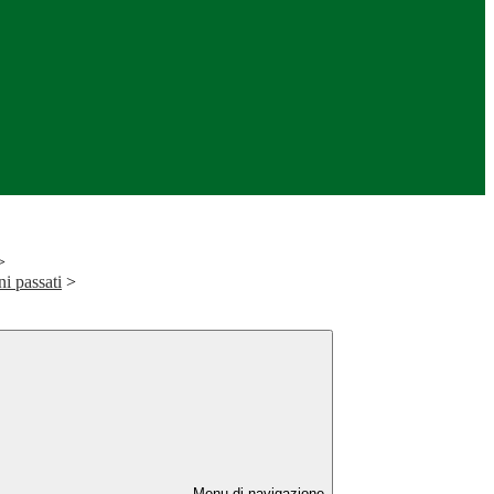
>
ni passati
>
Menu di navigazione