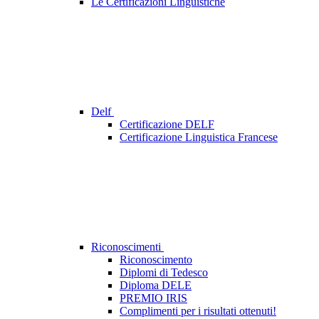
Le Certificazioni Linguistiche
Delf
Certificazione DELF
Certificazione Linguistica Francese
Riconoscimenti
Riconoscimento
Diplomi di Tedesco
Diploma DELE
PREMIO IRIS
Complimenti per i risultati ottenuti!