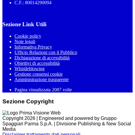
C.F.: 80014290094
Sezione Link Utili
Cookie policy
Note legali
Informativa Privacy
Ufficio Relazioni con il Pubblico
Dichiarazione di accessibilità
Obiettivi di accessibilità
Whistleblowing
Gestione consensi cookie
Amministrazione trasparente
Pagina visualizzata
2087
volte
Sezione Copyright
Copyright 2026 | Engineered and powered by Gruppo
Spaggiari Parma S.p.A. | Divisione Publishing & New Social
Media
Disclaimer trattamento dati personali