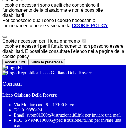
I cookie necessari sono quelli che consentono il
funzionamento della piattaforma e non è possibile
disabilitarli.
Per conoscere quali sono i cookie necessari al
funzionamento potete visionare la
COOKIE POLICY
.
Cookie necessari per il funzionamento
I cookie necessari per il funzionamento non possono essere
disabilitati. È possibile consultare l'elenco nella pagina della
cookie policy.
Accetta tutti
Salva le preferenze
Liceo Giuliano Della Rovere
Contatti
Liceo Giuliano Della Rovere
Via Monturbano, 8 – 17100 Savona
Tel:
019850424
Email:
svpm01000x@istruzione.it
Link per inviare una mail
PEC:
SVPM01000X@pec.istruzione.it
Link per inviare una
mail