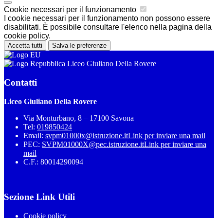
Cookie necessari per il funzionamento
I cookie necessari per il funzionamento non possono essere
disabilitati. È possibile consultare l'elenco nella pagina della
cookie policy.
Accetta tutti
Salva le preferenze
Liceo Giuliano Della Rovere
Contatti
Liceo Giuliano Della Rovere
Via Monturbano, 8 – 17100 Savona
Tel:
019850424
Email:
svpm01000x@istruzione.it
Link per inviare una mail
PEC:
SVPM01000X@pec.istruzione.it
Link per inviare una
mail
C.F.: 80014290094
Sezione Link Utili
Cookie policy