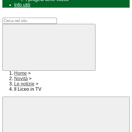
Info utili
Campo di ricerca per le pagine del sito
Home
>
Novità
>
Le notizie
>
Il Liceo in TV