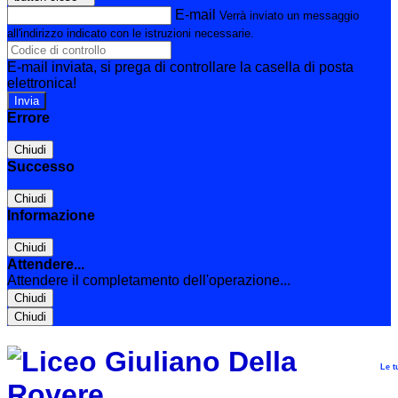
E-mail
Verrà inviato un messaggio
all'indirizzo indicato con le istruzioni necessarie.
E-mail inviata, si prega di controllare la casella di posta
elettronica!
Errore
Chiudi
Successo
Chiudi
Informazione
Chiudi
Attendere...
Attendere il completamento dell'operazione...
Chiudi
Chiudi
Le t