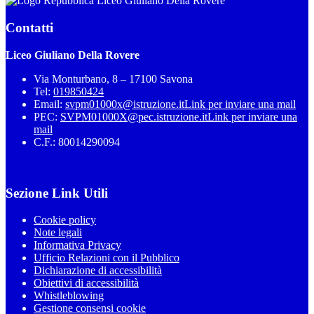
Liceo Giuliano Della Rovere
Contatti
Liceo Giuliano Della Rovere
Via Monturbano, 8 – 17100 Savona
Tel:
019850424
Email:
svpm01000x@istruzione.it
Link per inviare una mail
PEC:
SVPM01000X@pec.istruzione.it
Link per inviare una
mail
C.F.: 80014290094
Sezione Link Utili
Cookie policy
Note legali
Informativa Privacy
Ufficio Relazioni con il Pubblico
Dichiarazione di accessibilità
Obiettivi di accessibilità
Whistleblowing
Gestione consensi cookie