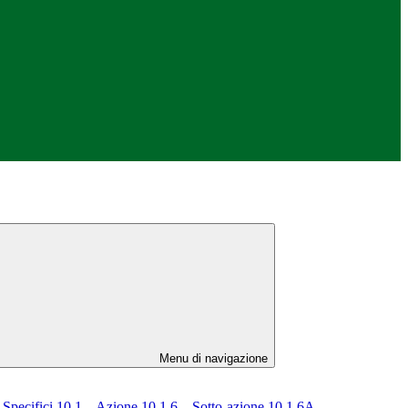
Menu di navigazione
pecifici 10.1 – Azione 10.1.6 – Sotto-azione 10.1.6A