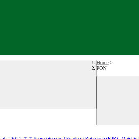
Home
>
PON
a” 2014-2020 finanziato con il Fondo di Rotazione (FdR)– Obiettivi S