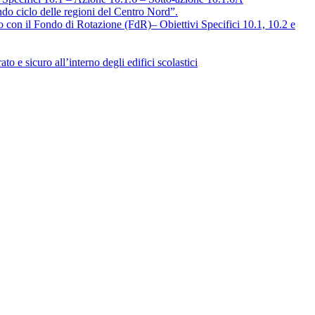
ndo ciclo delle regioni del Centro Nord”.
on il Fondo di Rotazione (FdR)– Obiettivi Specifici 10.1, 10.2 e
e sicuro all’interno degli edifici scolastici