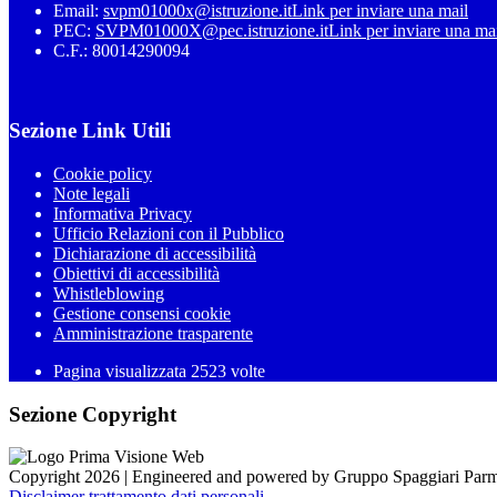
Email:
svpm01000x@istruzione.it
Link per inviare una mail
PEC:
SVPM01000X@pec.istruzione.it
Link per inviare una ma
C.F.: 80014290094
Sezione Link Utili
Cookie policy
Note legali
Informativa Privacy
Ufficio Relazioni con il Pubblico
Dichiarazione di accessibilità
Obiettivi di accessibilità
Whistleblowing
Gestione consensi cookie
Amministrazione trasparente
Pagina visualizzata
2523
volte
Sezione Copyright
Copyright 2026 | Engineered and powered by Gruppo Spaggiari Parm
Disclaimer trattamento dati personali