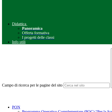
Didattica
Panoramica
Offerta formativa
I progetti delle classi
Info utili
Campo di ricerca per le pagine del sito
PON
Programma Operativo Complementare (POC) “Per la Scuol