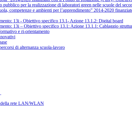
pubblico per la realizzazione di laboratori green nelle scuole del seco
, competenze e ambienti per l’apprendimento” 2014-2020 finanziato c
to: 13i - Obiettivo specifico 13.1- Azione 13.1.2: Digital board
: 13i – Obiettivo specifico 13.1: Azione 13.1.1: Cablaggio strutturato 
rmativo e ri-orientamento
novativi
base
corsi di alternanza scuola-lavoro
.
 della rete LAN/WLAN