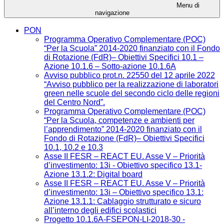
Menu di
navigazione
PON
Programma Operativo Complementare (POC)
“Per la Scuola” 2014-2020 finanziato con il Fondo
di Rotazione (FdR)– Obiettivi Specifici 10.1 –
Azione 10.1.6 – Sotto-azione 10.1.6A
Avviso pubblico prot.n. 22550 del 12 aprile 2022
“Avviso pubblico per la realizzazione di laboratori
green nelle scuole del secondo ciclo delle regioni
del Centro Nord”.
Programma Operativo Complementare (POC)
“Per la Scuola, competenze e ambienti per
l’apprendimento” 2014-2020 finanziato con il
Fondo di Rotazione (FdR)– Obiettivi Specifici
10.1, 10.2 e 10.3
Asse II FESR – REACT EU. Asse V – Priorità
d’investimento: 13i - Obiettivo specifico 13.1-
Azione 13.1.2: Digital board
Asse II FESR – REACT EU. Asse V – Priorità
d’investimento: 13i – Obiettivo specifico 13.1:
Azione 13.1.1: Cablaggio strutturato e sicuro
all’interno degli edifici scolastici
Progetto 10.1.6A-FSEPON-LI-2018-30 -