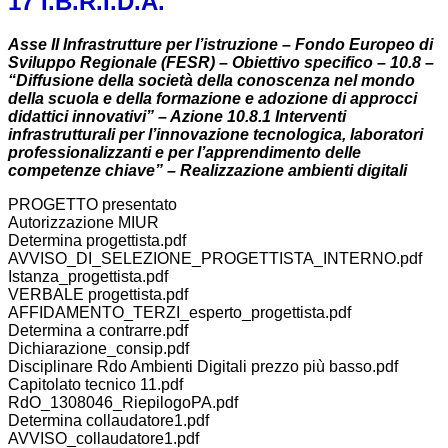
17 I.B.R.I.D.A.
Asse II Infrastrutture per l’istruzione – Fondo Europeo di
Sviluppo Regionale (FESR) – Obiettivo specifico – 10.8 –
“Diffusione della società della conoscenza nel mondo
della scuola e della formazione e adozione di approcci
didattici innovativi” – Azione 10.8.1 Interventi
infrastrutturali per l’innovazione tecnologica, laboratori
professionalizzanti e per l’apprendimento delle
competenze chiave” – Realizzazione ambienti digitali
PROGETTO presentato
Autorizzazione MIUR
Determina progettista.pdf
AVVISO_DI_SELEZIONE_PROGETTISTA_INTERNO.pdf
Istanza_progettista.pdf
VERBALE progettista.pdf
AFFIDAMENTO_TERZI_esperto_progettista.pdf
Determina a contrarre.pdf
Dichiarazione_consip.pdf
Disciplinare Rdo Ambienti Digitali prezzo più basso.pdf
Capitolato tecnico 11.pdf
RdO_1308046_RiepilogoPA.pdf
Determina collaudatore1.pdf
AVVISO_collaudatore1.pdf