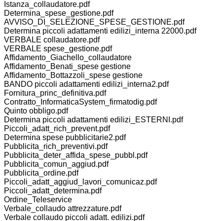
Istanza_collaudatore.pdf
Determina_spese_gestione.pdf
AVVISO_DI_SELEZIONE_SPESE_GESTIONE.pdf
Determina piccoli adattamenti edilizi_interna 22000.pdf
VERBALE collaudatore.pdf
VERBALE spese_gestione.pdf
Affidamento_Giachello_collaudatore
Affidamento_Benati_spese gestione
Affidamento_Bottazzoli_spese gestione
BANDO piccoli adattamenti edilizi_interna2.pdf
Fornitura_princ_definitiva.pdf
Contratto_InformaticaSystem_firmatodig.pdf
Quinto obbligo.pdf
Determina piccoli adattamenti edilizi_ESTERNI.pdf
Piccoli_adatt_rich_prevent.pdf
Determina spese pubblicitarie2.pdf
Pubblicita_rich_preventivi.pdf
Pubblicita_deter_affida_spese_pubbl.pdf
Pubblicita_comun_aggiud.pdf
Pubblicita_ordine.pdf
Piccoli_adatt_aggiud_lavori_comunicaz.pdf
Piccoli_adatt_determina.pdf
Ordine_Teleservice
Verbale_collaudo attrezzature.pdf
Verbale collaudo piccoli adatt. edilizi.pdf