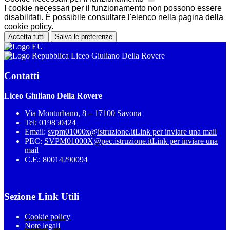
I cookie necessari per il funzionamento non possono essere
disabilitati. È possibile consultare l'elenco nella pagina della
cookie policy.
Accetta tutti
Salva le preferenze
Liceo Giuliano Della Rovere
Contatti
Liceo Giuliano Della Rovere
Via Monturbano, 8 – 17100 Savona
Tel:
019850424
Email:
svpm01000x@istruzione.it
Link per inviare una mail
PEC:
SVPM01000X@pec.istruzione.it
Link per inviare una
mail
C.F.: 80014290094
Sezione Link Utili
Cookie policy
Note legali