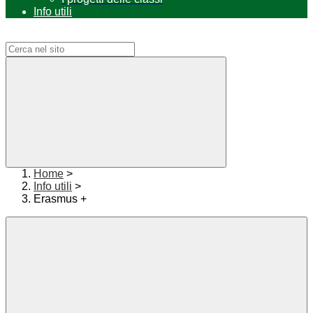
Info utili
Campo di ricerca per le pagine del sito
Home
>
Info utili
>
Erasmus +