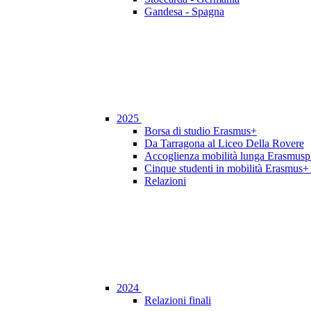
Gandesa - Spagna
2025
Borsa di studio Erasmus+
Da Tarragona al Liceo Della Rovere
Accoglienza mobilità lunga Erasmusp
Cinque studenti in mobilità Erasmus+ 
Relazioni
2024
Relazioni finali