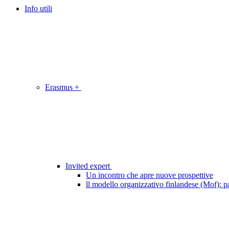
Info utili
Erasmus +
Invited expert
Un incontro che apre nuove prospettive
ll modello organizzativo finlandese (Mof): pa