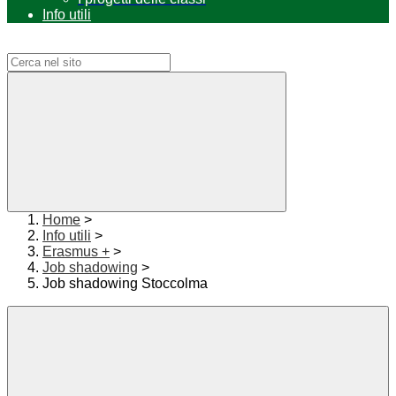
Info utili
Campo di ricerca per le pagine del sito
Home
>
Info utili
>
Erasmus +
>
Job shadowing
>
Job shadowing Stoccolma