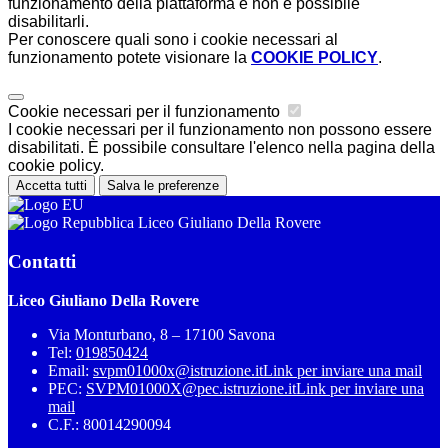
funzionamento della piattaforma e non è possibile
disabilitarli.
Per conoscere quali sono i cookie necessari al
funzionamento potete visionare la
COOKIE POLICY
.
Cookie necessari per il funzionamento
I cookie necessari per il funzionamento non possono essere
disabilitati. È possibile consultare l'elenco nella pagina della
cookie policy.
Accetta tutti
Salva le preferenze
Liceo Giuliano Della Rovere
Contatti
Liceo Giuliano Della Rovere
Via Monturbano, 8 – 17100 Savona
Tel:
019850424
Email:
svpm01000x@istruzione.it
Link per inviare una mail
PEC:
SVPM01000X@pec.istruzione.it
Link per inviare una
mail
C.F.: 80014290094