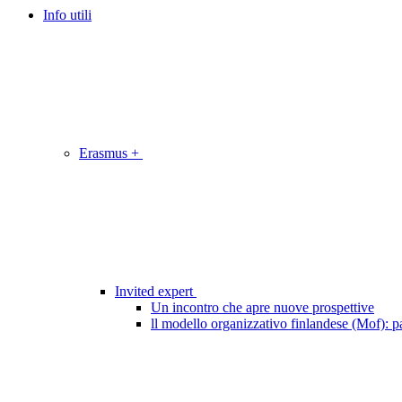
Info utili
Erasmus +
Invited expert
Un incontro che apre nuove prospettive
ll modello organizzativo finlandese (Mof): pa