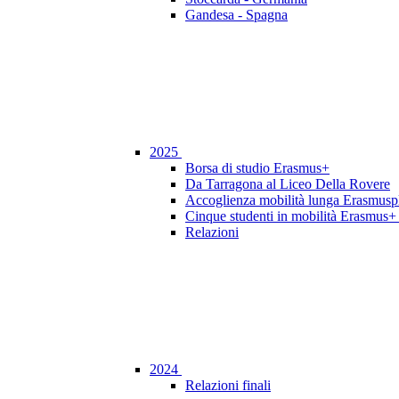
Gandesa - Spagna
2025
Borsa di studio Erasmus+
Da Tarragona al Liceo Della Rovere
Accoglienza mobilità lunga Erasmusp
Cinque studenti in mobilità Erasmus+ 
Relazioni
2024
Relazioni finali