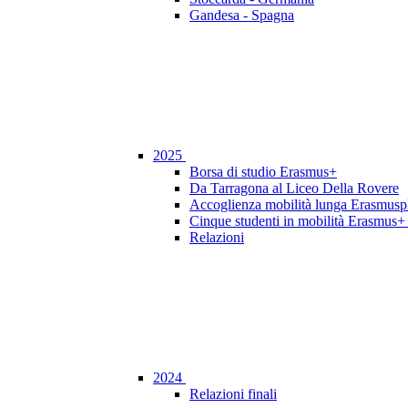
Gandesa - Spagna
2025
Borsa di studio Erasmus+
Da Tarragona al Liceo Della Rovere
Accoglienza mobilità lunga Erasmusp
Cinque studenti in mobilità Erasmus+ 
Relazioni
2024
Relazioni finali