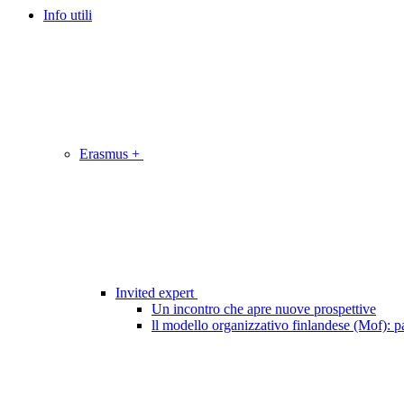
Info utili
Erasmus +
Invited expert
Un incontro che apre nuove prospettive
ll modello organizzativo finlandese (Mof): pa