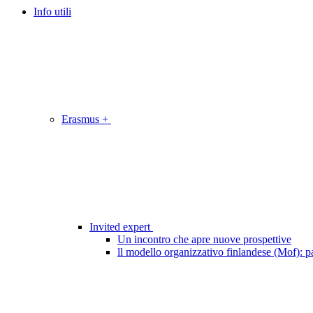
Info utili
Erasmus +
Invited expert
Un incontro che apre nuove prospettive
ll modello organizzativo finlandese (Mof): pa