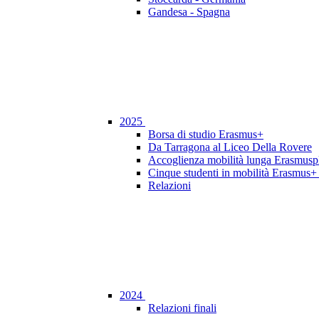
Gandesa - Spagna
2025
Borsa di studio Erasmus+
Da Tarragona al Liceo Della Rovere
Accoglienza mobilità lunga Erasmusp
Cinque studenti in mobilità Erasmus+ 
Relazioni
2024
Relazioni finali