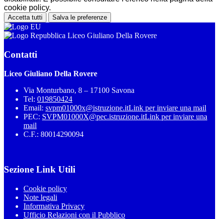
cookie policy.
Accetta tutti
Salva le preferenze
Liceo Giuliano Della Rovere
Contatti
Liceo Giuliano Della Rovere
Via Monturbano, 8 – 17100 Savona
Tel:
019850424
Email:
svpm01000x@istruzione.it
Link per inviare una mail
PEC:
SVPM01000X@pec.istruzione.it
Link per inviare una
mail
C.F.: 80014290094
Sezione Link Utili
Cookie policy
Note legali
Informativa Privacy
Ufficio Relazioni con il Pubblico