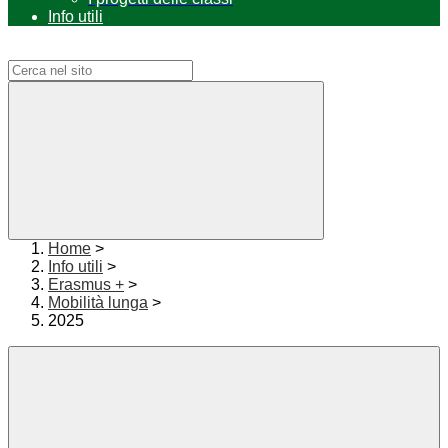
Info utili
Campo di ricerca per le pagine del sito
Home
>
Info utili
>
Erasmus +
>
Mobilità lunga
>
2025