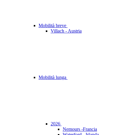
Mobilità breve
Villach - Austria
Mobilità lunga
2026
Nemours -Francia
Waterford - Irlanda