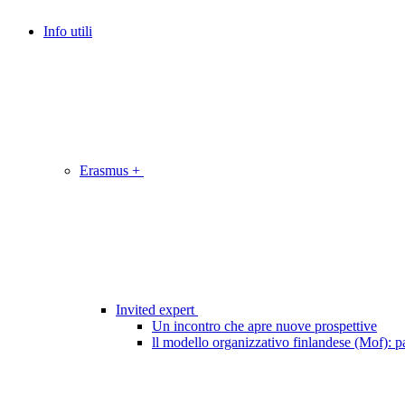
Info utili
Erasmus +
Invited expert
Un incontro che apre nuove prospettive
ll modello organizzativo finlandese (Mof): pa