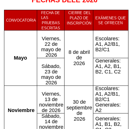
FECHA DE
CIERRE DEL
LAS
EXÁMENES QUE
PLAZO DE
CONVOCATORIA
SE OFRECEN
PRUEBAS
INSCRIPCIÓN
ESCRITAS
Viernes,
Escolares:
22 de
A1, A2/B1,
mayo de
B2/C1
8 de abril
2026
de
Mayo
Generales:
2026
Sábado,
A1, A2, B1,
23 de
B2, C1, C2
mayo de
2026
Escolares:
Viernes,
A1, A2/B1,
13 de
B2/C1
30 de
noviembre
Generales:
septiembre
Noviembre
de 2026
A2
de
Sábado,
Generales:
2026
14 de
A1, B1, B2,
noviembre