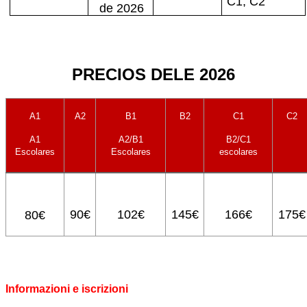
C1, C2
de 2026
PRECIOS DELE 2026
A1
A2
B1
B2
C1
C2
A1
A2/B1
B2/C1
Escolares
Escolares
escolares
90€
102€
145€
166€
175€
80€
Informazioni e iscrizioni