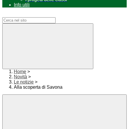
Info utili
Campo di ricerca per le pagine del sito
Home
>
Novità
>
Le notizie
>
Alla scoperta di Savona