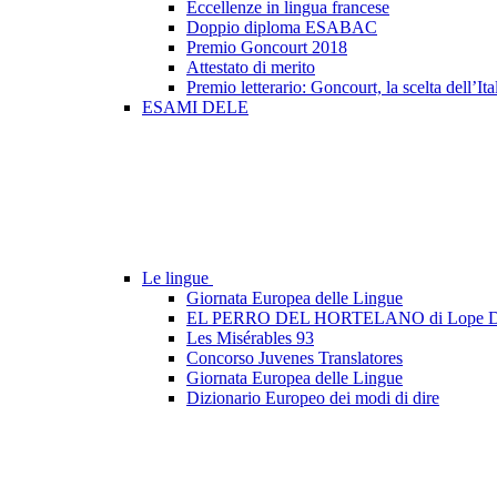
Eccellenze in lingua francese
Doppio diploma ESABAC
Premio Goncourt 2018
Attestato di merito
Premio letterario: Goncourt, la scelta dell’Ita
ESAMI DELE
Le lingue
Giornata Europea delle Lingue
EL PERRO DEL HORTELANO di Lope D
Les Misérables 93
Concorso Juvenes Translatores
Giornata Europea delle Lingue
Dizionario Europeo dei modi di dire