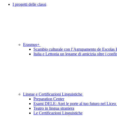
I progetti delle classi
Erasmus+
Scambio culturale con l’Agrupamento de Escolas P
Italia e Lettonia un legame di amicizia oltre i confi
Lingue e Certificazioni Linguistiche
Preparation Center
Esami DELE: Apri le porte al tuo futuro nel Liceo
Teatro in lingua straniera
Le Certificazioni Linguistiche