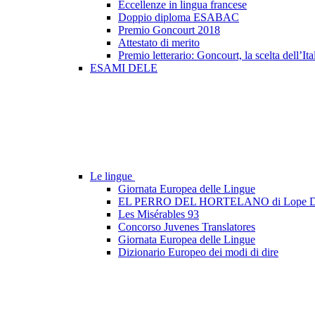
Eccellenze in lingua francese
Doppio diploma ESABAC
Premio Goncourt 2018
Attestato di merito
Premio letterario: Goncourt, la scelta dell’Ita
ESAMI DELE
Le lingue
Giornata Europea delle Lingue
EL PERRO DEL HORTELANO di Lope D
Les Misérables 93
Concorso Juvenes Translatores
Giornata Europea delle Lingue
Dizionario Europeo dei modi di dire