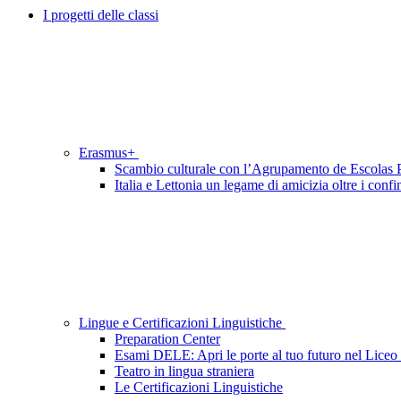
I progetti delle classi
Erasmus+
Scambio culturale con l’Agrupamento de Escolas P
Italia e Lettonia un legame di amicizia oltre i confi
Lingue e Certificazioni Linguistiche
Preparation Center
Esami DELE: Apri le porte al tuo futuro nel Liceo
Teatro in lingua straniera
Le Certificazioni Linguistiche