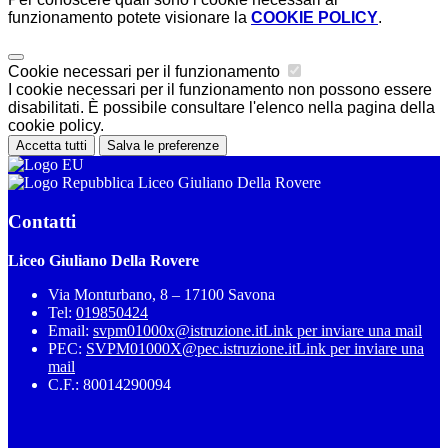
funzionamento potete visionare la
COOKIE POLICY
.
Cookie necessari per il funzionamento
I cookie necessari per il funzionamento non possono essere
disabilitati. È possibile consultare l'elenco nella pagina della
cookie policy.
Accetta tutti
Salva le preferenze
Liceo Giuliano Della Rovere
Contatti
Liceo Giuliano Della Rovere
Via Monturbano, 8 – 17100 Savona
Tel:
019850424
Email:
svpm01000x@istruzione.it
Link per inviare una mail
PEC:
SVPM01000X@pec.istruzione.it
Link per inviare una
mail
C.F.: 80014290094