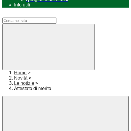
Info utili
Campo di ricerca per le pagine del sito
Home
>
Novità
>
Le notizie
>
Attestato di merito