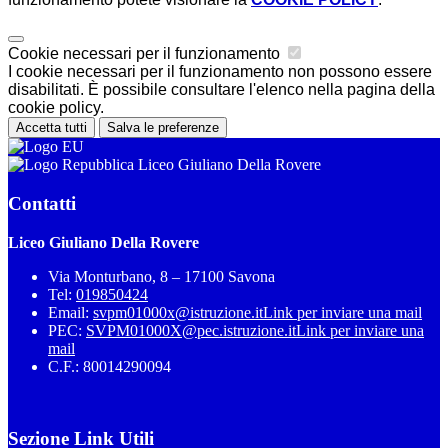
Cookie necessari per il funzionamento
I cookie necessari per il funzionamento non possono essere
disabilitati. È possibile consultare l'elenco nella pagina della
cookie policy.
Accetta tutti
Salva le preferenze
Liceo Giuliano Della Rovere
Contatti
Liceo Giuliano Della Rovere
Via Monturbano, 8 – 17100 Savona
Tel:
019850424
Email:
svpm01000x@istruzione.it
Link per inviare una mail
PEC:
SVPM01000X@pec.istruzione.it
Link per inviare una
mail
C.F.: 80014290094
Sezione Link Utili