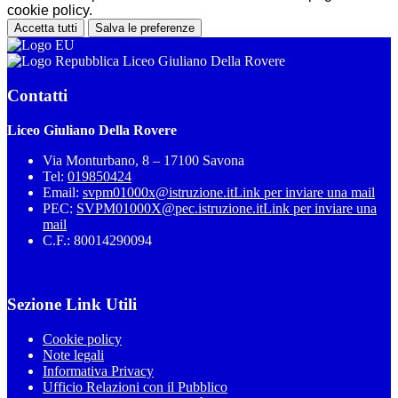
cookie policy.
Accetta tutti
Salva le preferenze
Liceo Giuliano Della Rovere
Contatti
Liceo Giuliano Della Rovere
Via Monturbano, 8 – 17100 Savona
Tel:
019850424
Email:
svpm01000x@istruzione.it
Link per inviare una mail
PEC:
SVPM01000X@pec.istruzione.it
Link per inviare una
mail
C.F.: 80014290094
Sezione Link Utili
Cookie policy
Note legali
Informativa Privacy
Ufficio Relazioni con il Pubblico