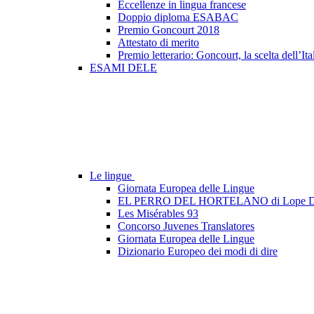
Eccellenze in lingua francese
Doppio diploma ESABAC
Premio Goncourt 2018
Attestato di merito
Premio letterario: Goncourt, la scelta dell’Ita
ESAMI DELE
Le lingue
Giornata Europea delle Lingue
EL PERRO DEL HORTELANO di Lope D
Les Misérables 93
Concorso Juvenes Translatores
Giornata Europea delle Lingue
Dizionario Europeo dei modi di dire