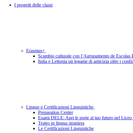
I progetti delle classi
Erasmus+
Scambio culturale con l’Agrupamento de Escolas P
Italia e Lettonia un legame di amicizia oltre i confi
Lingue e Certificazioni Linguistiche
Preparation Center
Esami DELE: Apri le porte al tuo futuro nel Liceo
Teatro in lingua straniera
Le Certificazioni Linguistiche