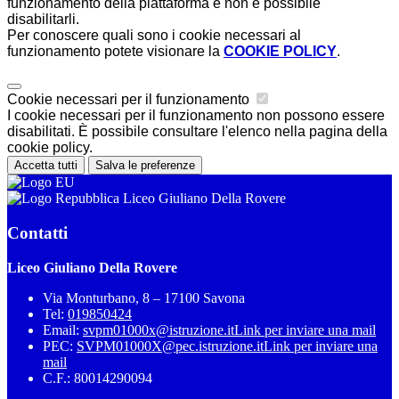
funzionamento della piattaforma e non è possibile
disabilitarli.
Per conoscere quali sono i cookie necessari al
funzionamento potete visionare la
COOKIE POLICY
.
Cookie necessari per il funzionamento
I cookie necessari per il funzionamento non possono essere
disabilitati. È possibile consultare l'elenco nella pagina della
cookie policy.
Accetta tutti
Salva le preferenze
Liceo Giuliano Della Rovere
Contatti
Liceo Giuliano Della Rovere
Via Monturbano, 8 – 17100 Savona
Tel:
019850424
Email:
svpm01000x@istruzione.it
Link per inviare una mail
PEC:
SVPM01000X@pec.istruzione.it
Link per inviare una
mail
C.F.: 80014290094