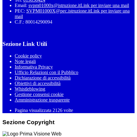
Email:
svpm01000x@istruzione.it
Link per inviare una mail
PEC:
SVPM01000X@pec.istruzione.it
Link per inviare una
mail
C.F.: 80014290094
Sezione Link Utili
Cookie policy
Note legali
Informativa Privacy
Ufficio Relazioni con il Pubblico
Dichiarazione di accessibilità
Obiettivi di accessibilità
Whistleblowing
Gestione consensi cookie
Amministrazione trasparente
Pagina visualizzata
2126
volte
Sezione Copyright