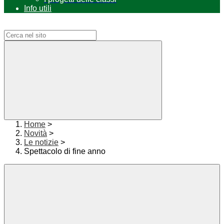
Info utili
Campo di ricerca per le pagine del sito
Home
>
Novità
>
Le notizie
>
Spettacolo di fine anno