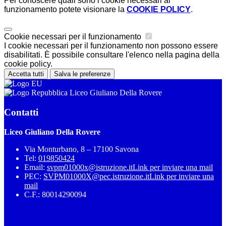
Per conoscere quali sono i cookie necessari al
funzionamento potete visionare la
COOKIE POLICY
.
Cookie necessari per il funzionamento
I cookie necessari per il funzionamento non possono essere
disabilitati. È possibile consultare l'elenco nella pagina della
cookie policy.
Accetta tutti
Salva le preferenze
Liceo Giuliano Della Rovere
Contatti
Liceo Giuliano Della Rovere
Via Monturbano, 8 – 17100 Savona
Tel:
019850424
Email:
svpm01000x@istruzione.it
Link per inviare una mail
PEC:
SVPM01000X@pec.istruzione.it
Link per inviare una
mail
C.F.: 80014290094