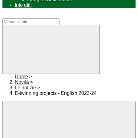
Info utili
Campo di ricerca per le pagine del sito
Home
>
Novità
>
Le notizie
>
E-twinning projects - English 2023-24