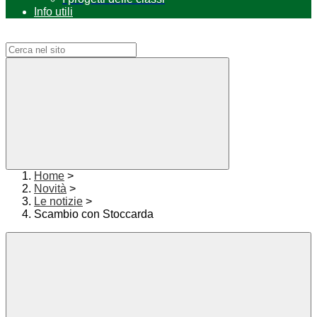
Info utili
Campo di ricerca per le pagine del sito
Home
>
Novità
>
Le notizie
>
Scambio con Stoccarda