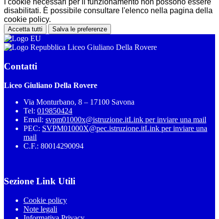
I cookie necessari per il funzionamento non possono essere
disabilitati. È possibile consultare l'elenco nella pagina della
cookie policy.
Accetta tutti
Salva le preferenze
Liceo Giuliano Della Rovere
Contatti
Liceo Giuliano Della Rovere
Via Monturbano, 8 – 17100 Savona
Tel:
019850424
Email:
svpm01000x@istruzione.it
Link per inviare una mail
PEC:
SVPM01000X@pec.istruzione.it
Link per inviare una
mail
C.F.: 80014290094
Sezione Link Utili
Cookie policy
Note legali
Informativa Privacy