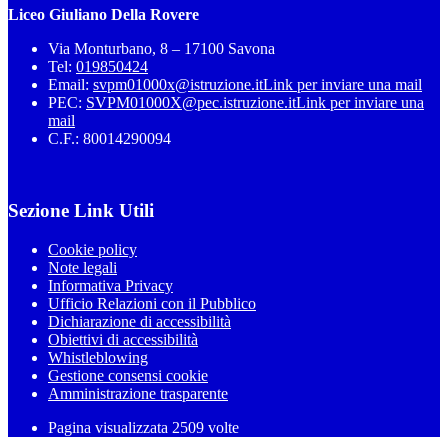
Liceo Giuliano Della Rovere
Via Monturbano, 8 – 17100 Savona
Tel:
019850424
Email:
svpm01000x@istruzione.it
Link per inviare una mail
PEC:
SVPM01000X@pec.istruzione.it
Link per inviare una
mail
C.F.: 80014290094
Sezione Link Utili
Cookie policy
Note legali
Informativa Privacy
Ufficio Relazioni con il Pubblico
Dichiarazione di accessibilità
Obiettivi di accessibilità
Whistleblowing
Gestione consensi cookie
Amministrazione trasparente
Pagina visualizzata
2509
volte