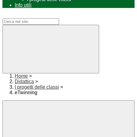
Info utili
Campo di ricerca per le pagine del sito
Home
>
Didattica
>
I progetti delle classi
>
eTwinning