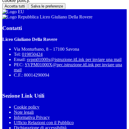
cookie policy.
Accetta tutti
Salva le preferenze
Liceo Giuliano Della Rovere
Contatti
Liceo Giuliano Della Rovere
Via Monturbano, 8 – 17100 Savona
Tel:
019850424
Email:
svpm01000x@istruzione.it
Link per inviare una mail
PEC:
SVPM01000X@pec.istruzione.it
Link per inviare una
mail
C.F.: 80014290094
Sezione Link Utili
Cookie policy
Note legali
Informativa Privacy
Ufficio Relazioni con il Pubblico
Dichiarazione di accessibilità