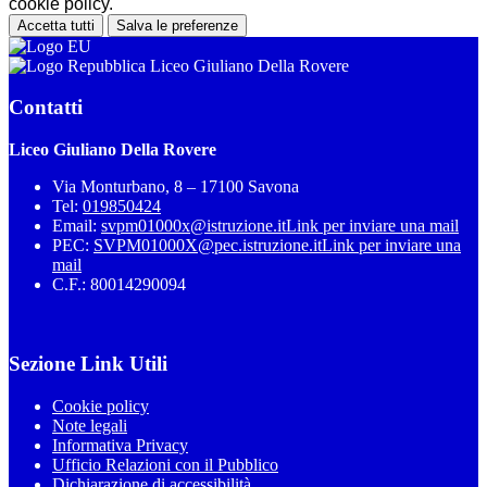
cookie policy.
Accetta tutti
Salva le preferenze
Liceo Giuliano Della Rovere
Contatti
Liceo Giuliano Della Rovere
Via Monturbano, 8 – 17100 Savona
Tel:
019850424
Email:
svpm01000x@istruzione.it
Link per inviare una mail
PEC:
SVPM01000X@pec.istruzione.it
Link per inviare una
mail
C.F.: 80014290094
Sezione Link Utili
Cookie policy
Note legali
Informativa Privacy
Ufficio Relazioni con il Pubblico
Dichiarazione di accessibilità