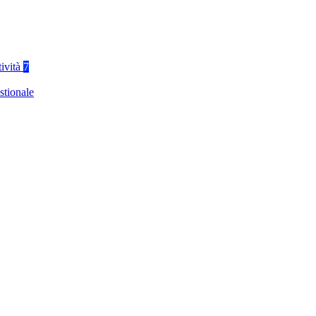
tività
7
stionale