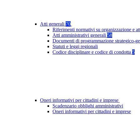
Atti generali
70
Riferimenti normativi su organizzazione e at
Atti amministrativi generali
58
Documenti di programmazione strategico-ge
Statuti e leggi regionali
Codice disciplinare e codice di condotta
5
Oneri informativi per cittadini e imprese
Scadenzario obblighi amministrativi
Oneri informativi per cittadini e imprese