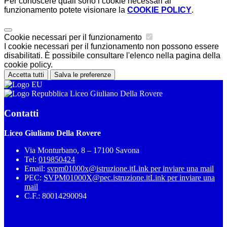
Per conoscere quali sono i cookie necessari al
funzionamento potete visionare la
COOKIE POLICY
.
Cookie necessari per il funzionamento
I cookie necessari per il funzionamento non possono essere
disabilitati. È possibile consultare l'elenco nella pagina della
cookie policy.
Accetta tutti
Salva le preferenze
Liceo Giuliano Della Rovere
Contatti
Liceo Giuliano Della Rovere
Via Monturbano, 8 – 17100 Savona
Tel:
019850424
Email:
svpm01000x@istruzione.it
Link per inviare una mail
PEC:
SVPM01000X@pec.istruzione.it
Link per inviare una
mail
C.F.: 80014290094