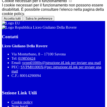
Cookie necessari per il funzionamento
I cookie necessari per il funzionamento non possono essere
disabilitati. È possibile consultare l'elenco nella pagina della
cookie policy.
Accetta tutti
Salva le preferenze
Liceo Giuliano Della Rovere
Contatti
Liceo Giuliano Della Rovere
Via Monturbano, 8 – 17100 Savona
Tel:
019850424
Email:
svpm01000x@istruzione.it
Link per inviare una mail
PEC:
SVPM01000X@pec.istruzione.it
Link per inviare una
mail
C.F.: 80014290094
Sezione Link Utili
Cookie policy
Note legali