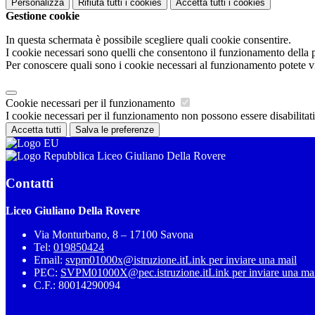
Personalizza
Rifiuta tutti
i cookies
Accetta tutti
i cookies
Gestione cookie
In questa schermata è possibile scegliere quali cookie consentire.
I cookie necessari sono quelli che consentono il funzionamento della pi
Per conoscere quali sono i cookie necessari al funzionamento potete v
Cookie necessari per il funzionamento
I cookie necessari per il funzionamento non possono essere disabilitati.
Accetta tutti
Salva le preferenze
Liceo Giuliano Della Rovere
Contatti
Liceo Giuliano Della Rovere
Via Monturbano, 8 – 17100 Savona
Tel:
019850424
Email:
svpm01000x@istruzione.it
Link per inviare una mail
PEC:
SVPM01000X@pec.istruzione.it
Link per inviare una ma
C.F.: 80014290094