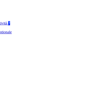
tività
7
stionale