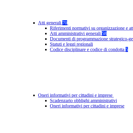
Atti generali
70
Riferimenti normativi su organizzazione e at
Atti amministrativi generali
58
Documenti di programmazione strategico-ge
Statuti e leggi regionali
Codice disciplinare e codice di condotta
5
Oneri informativi per cittadini e imprese
Scadenzario obblighi amministrativi
Oneri informativi per cittadini e imprese