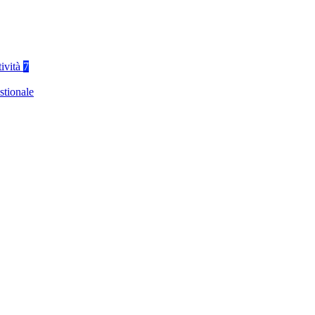
tività
7
stionale