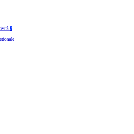
tività
7
stionale