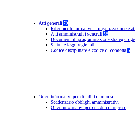
Atti generali
70
Riferimenti normativi su organizzazione e at
Atti amministrativi generali
58
Documenti di programmazione strategico-ge
Statuti e leggi regionali
Codice disciplinare e codice di condotta
5
Oneri informativi per cittadini e imprese
Scadenzario obblighi amministrativi
Oneri informativi per cittadini e imprese