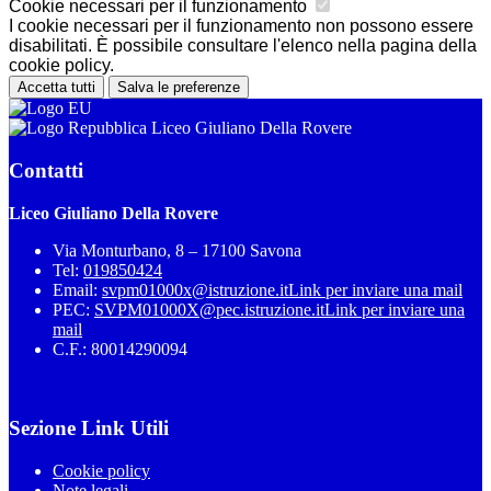
Cookie necessari per il funzionamento
I cookie necessari per il funzionamento non possono essere
disabilitati. È possibile consultare l'elenco nella pagina della
cookie policy.
Accetta tutti
Salva le preferenze
Liceo Giuliano Della Rovere
Contatti
Liceo Giuliano Della Rovere
Via Monturbano, 8 – 17100 Savona
Tel:
019850424
Email:
svpm01000x@istruzione.it
Link per inviare una mail
PEC:
SVPM01000X@pec.istruzione.it
Link per inviare una
mail
C.F.: 80014290094
Sezione Link Utili
Cookie policy
Note legali