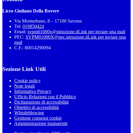
Liceo Giuliano Della Rovere
Via Monturbano, 8 – 17100 Savona
Tel:
019850424
Email:
svpm01000x@istruzione.it
Link per inviare una mail
PEC:
SVPM01000X@pec.istruzione.it
Link per inviare una
mail
C.F.: 80014290094
Sezione Link Utili
Cookie policy
Note legali
Informativa Privacy
Ufficio Relazioni con il Pubblico
Dichiarazione di accessibilità
Obiettivi di accessibilità
Whistleblowing
Gestione consensi cookie
Amministrazione trasparente