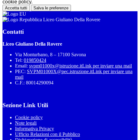
cookie policy.
Accetta tutti
Salva le preferenze
Liceo Giuliano Della Rovere
Contatti
Liceo Giuliano Della Rovere
Via Monturbano, 8 – 17100 Savona
Tel:
019850424
Email:
svpm01000x@istruzione.it
Link per inviare una mail
PEC:
SVPM01000X@pec.istruzione.it
Link per inviare una
mail
C.F.: 80014290094
Sezione Link Utili
Cookie policy
Note legali
Informativa Privacy
Ufficio Relazioni con il Pubblico
Dichiarazione di accessibilità