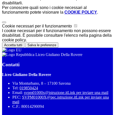
disabilitarli.
Per conoscere quali sono i cookie necessari al
funzionamento potete visionare la
COOKIE POLICY
.
Cookie necessari per il funzionamento
I cookie necessari per il funzionamento non possono essere
disabilitati. È possibile consultare l'elenco nella pagina della
cookie policy.
Accetta tutti
Salva le preferenze
Liceo Giuliano Della Rovere
Contatti
Liceo Giuliano Della Rovere
Via Monturbano, 8 – 17100 Savona
Tel:
019850424
Email:
svpm01000x@istruzione.it
Link per inviare una mail
PEC:
SVPM01000X@pec.istruzione.it
Link per inviare una
mail
C.F.: 80014290094