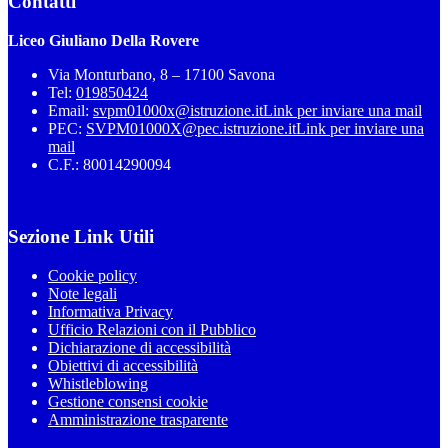
Contatti
Liceo Giuliano Della Rovere
Via Monturbano, 8 – 17100 Savona
Tel:
019850424
Email:
svpm01000x@istruzione.it
Link per inviare una mail
PEC:
SVPM01000X@pec.istruzione.it
Link per inviare una
mail
C.F.: 80014290094
Sezione Link Utili
Cookie policy
Note legali
Informativa Privacy
Ufficio Relazioni con il Pubblico
Dichiarazione di accessibilità
Obiettivi di accessibilità
Whistleblowing
Gestione consensi cookie
Amministrazione trasparente