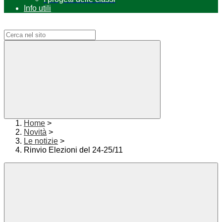
Info utili
Campo di ricerca per le pagine del sito
Home
>
Novità
>
Le notizie
>
Rinvio Elezioni del 24-25/11