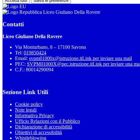
Accetta tutti
Salva le preferenze
Liceo Giuliano Della Rovere
Contatti
Liceo Giuliano Della Rovere
Via Monturbano, 8 – 17100 Savona
Tel:
019850424
Email:
svpm01000x@istruzione.it
Link per inviare una mail
PEC:
SVPM01000X@pec.istruzione.it
Link per inviare una ma
C.F.: 80014290094
Sezione Link Utili
Cookie policy
Note legali
Informativa Privacy
Ufficio Relazioni con il Pubblico
Dichiarazione di accessibilità
Obiettivi di accessibilità
Whistleblowing