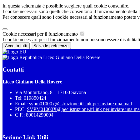
In questa schermata è possibile scegliere quali cookie consentire.
I cookie necessari sono quelli che consentono il funzionamento della pi
Per conoscere quali sono i cookie necessari al funzionamento potete v
Cookie necessari per il funzionamento
I cookie necessari per il funzionamento non possono essere disabilitati.
Accetta tutti
Salva le preferenze
Liceo Giuliano Della Rovere
Contatti
Liceo Giuliano Della Rovere
Via Monturbano, 8 – 17100 Savona
Tel:
019850424
Email:
svpm01000x@istruzione.it
Link per inviare una mail
PEC:
SVPM01000X@pec.istruzione.it
Link per inviare una ma
C.F.: 80014290094
Sezione Link Utili