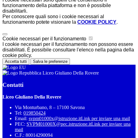
funzionamento della piattaforma e non è possibile
disabilitarli.
Per conoscere quali sono i cookie necessari al
funzionamento potete visionare la
COOKIE POLICY
.
Cookie necessari per il funzionamento
I cookie necessari per il funzionamento non possono essere
disabilitati. È possibile consultare l'elenco nella pagina della
cookie policy.
Accetta tutti
Salva le preferenze
Liceo Giuliano Della Rovere
Contatti
Liceo Giuliano Della Rovere
Via Monturbano, 8 – 17100 Savona
Tel:
019850424
Email:
svpm01000x@istruzione.it
Link per inviare una mail
PEC:
SVPM01000X@pec.istruzione.it
Link per inviare una
mail
C.F.: 80014290094