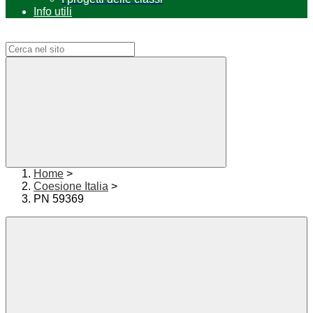
Info utili
Campo di ricerca per le pagine del sito
Home
>
Coesione Italia
>
PN 59369