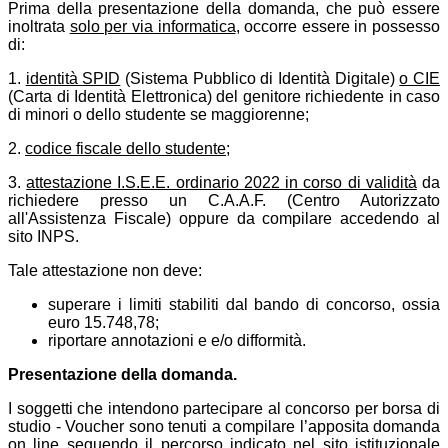
Prima della presentazione della domanda, che può essere
inoltrata
solo per via informatica
, occorre essere in possesso
di:
1.
identità SPID
(Sistema Pubblico di Identità Digitale)
o CIE
(Carta di Identità Elettronica) del genitore richiedente in caso
di minori o dello studente se maggiorenne;
2.
codice fiscale dello studente
;
3.
attestazione I.S.E.E. ordinario 2022 in corso di validità
da
richiedere presso un C.A.A.F. (Centro Autorizzato
all'Assistenza Fiscale) oppure da compilare accedendo al
sito INPS.
Tale attestazione non deve:
superare i limiti stabiliti dal bando di concorso, ossia
euro 15.748,78;
riportare annotazioni e e/o difformità.
Presentazione della domanda.
I soggetti che intendono partecipare al concorso per borsa di
studio - Voucher sono tenuti a compilare l’apposita domanda
on line seguendo il percorso indicato
nel sito istituzionale