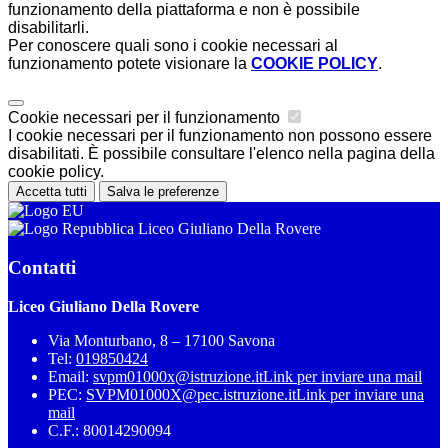
funzionamento della piattaforma e non è possibile
disabilitarli.
Per conoscere quali sono i cookie necessari al
funzionamento potete visionare la
COOKIE POLICY
.
Cookie necessari per il funzionamento
I cookie necessari per il funzionamento non possono essere
disabilitati. È possibile consultare l'elenco nella pagina della
cookie policy.
Accetta tutti
Salva le preferenze
Liceo Giuliano Della Rovere
Contatti
Liceo Giuliano Della Rovere
Via Monturbano, 8 – 17100 Savona
Tel:
019850424
Email:
svpm01000x@istruzione.it
Link per inviare una mail
PEC:
SVPM01000X@pec.istruzione.it
Link per inviare una
mail
C.F.: 80014290094