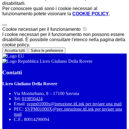
disabilitarli.
Per conoscere quali sono i cookie necessari al
funzionamento potete visionare la
COOKIE POLICY
.
Cookie necessari per il funzionamento
I cookie necessari per il funzionamento non possono essere
disabilitati. È possibile consultare l'elenco nella pagina della
cookie policy.
Accetta tutti
Salva le preferenze
Liceo Giuliano Della Rovere
Contatti
Liceo Giuliano Della Rovere
Via Monturbano, 8 – 17100 Savona
Tel:
019850424
Email:
svpm01000x@istruzione.it
Link per inviare una mail
PEC:
SVPM01000X@pec.istruzione.it
Link per inviare una
mail
C.F.: 80014290094