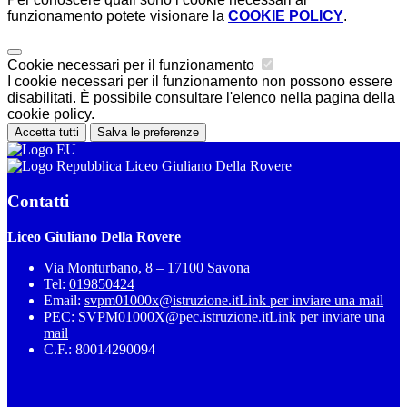
funzionamento potete visionare la
COOKIE POLICY
.
Cookie necessari per il funzionamento
I cookie necessari per il funzionamento non possono essere
disabilitati. È possibile consultare l'elenco nella pagina della
cookie policy.
Accetta tutti
Salva le preferenze
Liceo Giuliano Della Rovere
Contatti
Liceo Giuliano Della Rovere
Via Monturbano, 8 – 17100 Savona
Tel:
019850424
Email:
svpm01000x@istruzione.it
Link per inviare una mail
PEC:
SVPM01000X@pec.istruzione.it
Link per inviare una
mail
C.F.: 80014290094