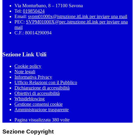
Via Monturbano, 8 – 17100 Savona
Tel:
019850424
Email:
svpm01000x@istruzione.it
Link per inviare una mail
PEC:
SVPM01000X@pec.istruzione.it
Link per inviare una
mail
C.F.: 80014290094
Sezione Link Utili
Cookie policy
Note legali
Informativa Privacy
Ufficio Relazioni con il Pubblico
Dichiarazione di accessibilità
Obiettivi di accessibilità
Whistleblowing
Gestione consensi cookie
Amministrazione trasparente
Pagina visualizzata
380
volte
Sezione Copyright