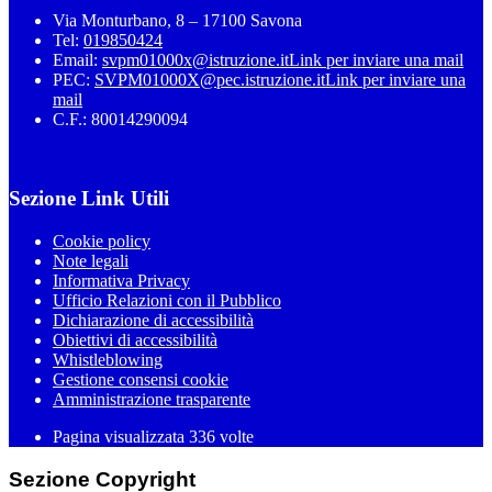
Via Monturbano, 8 – 17100 Savona
Tel:
019850424
Email:
svpm01000x@istruzione.it
Link per inviare una mail
PEC:
SVPM01000X@pec.istruzione.it
Link per inviare una
mail
C.F.: 80014290094
Sezione Link Utili
Cookie policy
Note legali
Informativa Privacy
Ufficio Relazioni con il Pubblico
Dichiarazione di accessibilità
Obiettivi di accessibilità
Whistleblowing
Gestione consensi cookie
Amministrazione trasparente
Pagina visualizzata
336
volte
Sezione Copyright